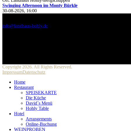
Ort: Landhaus Hohly-Bergschuppen
Swinging Afternoon im Monty Bürkle
30-08-2026, 16:00
KONTAKT
info@landhaus-hohly.de
+49 (0) 7130 / 1313
Landhaus Hohly
Friedhofweg 5
74245 Löwenstein
Follow Us
Copyright 2026. All Rights Reserved.
Impressum
Datenschutz
Home
Restaurant
SPEISEKARTE
Die Küche
David´s Menü
Hohly Table
Hotel
Arrangements
Online-Buchung
WEINPROBEN