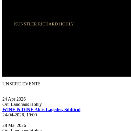
KÜNSTLER RICHARD HOHLY
UNSERE EVENTS
24
Apr
2026
Ort: Landhaus Hohly
WINE & DINE Alois Lageder, Südtirol
24-04-2026, 19:00
28
Mai
2026
Ort: Landhaus Hohly